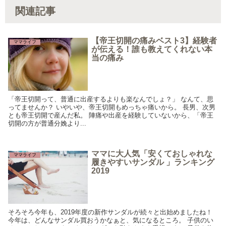
関連記事
【帝王切開の痛みベスト3】経験者
ママライフ
が伝える！誰も教えてくれない本
当の痛み
「帝王切開って、普通に出産するよりも楽なんでしょ？」 なんて、思
ってませんか？ いやいや、帝王切開もめっちゃ痛いから。 長男、次男
とも帝王切開で産んだ私。 陣痛や出産を経験していないから、「帝王
切開の方が普通分娩より...
ママに大人気「安くておしゃれな
ママライフ
履きやすいサンダル 」ランキング
2019
そろそろ今年も、2019年度の新作サンダルが続々と出始めましたね！
今年は、どんなサンダル買おうかなぁと、気になるところ。 子供のい