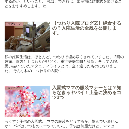
するのか」ということ。 私は、できれば、出産前に結婚式を挙げるこ
とをおすすめします。 出...
【つわり入院ブログ②】絶食する
ママライフ
の？入院生活の全貌を公開しま
す。
私の妊娠生活は、ほとんど、つわりで埋め尽くされていました。 2回の
妊娠、両方ともつわりがひどく、重症妊娠悪阻と診断。そして入院。
思い描いていたマタニティライフとは、全く違ったものになりまし
た。 そんな私の、つわりの入院生...
入園式ママの服装マナーとは？知
ママライフ
らなきゃヤバイ！上品に決めるコ
ツ3つ
もうすぐ子供の入園式。 ママの服装をどうするか、悩んでいません
か？ パパはいつものスーツでいいし、子供は制服だけど、ママは……