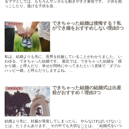
るママとしては、もちろんサンダルも動きやすさ重視です。 子供を抱
っこしたり、逃げる子供を追...
できちゃった結婚は後悔する？私
ママライフ
ができ婚をおすすめしない理由5つ
私は、結婚よりも先に、長男を妊娠していることがわかりました。 い
わゆる、できちゃった結婚です。 最近では、できちゃった結婚を「授
かり婚」と呼んだり、幸せが同時にやってきたという意味で「ダブル
ハッピー婚」と呼んだりしますよね。 ...
できちゃった結婚の結婚式は出産
ママライフ
前がおすすめ！理由3つ
結婚より先に、妊娠が発覚してしまったら。 やらなければいけないこ
とは、たくさんあります。 その中でも大切なことは、「結婚式をいつ