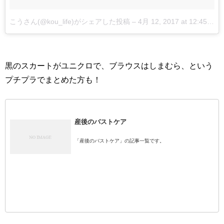
こうさん(@kou_life)がシェアした投稿
–
4月 12, 2017 at 12:45午前 PDT
黒のスカートがユニクロで、ブラウスはしまむら、という
プチプラでまとめた方も！
産後のバストケア
「産後のバストケア」の記事一覧です。