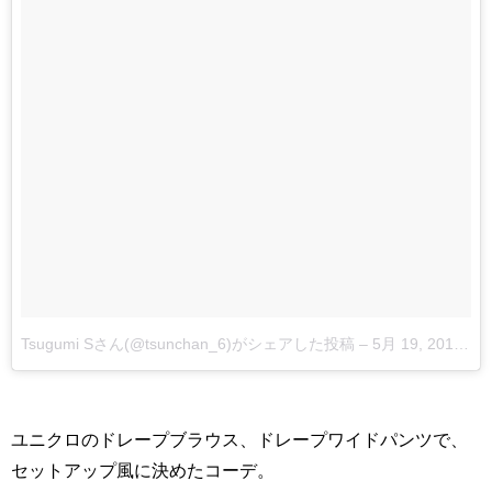
Tsugumi Sさん(@tsunchan_6)がシェアした投稿
–
5月 19, 2017 at 12:39午前 PDT
ユニクロのドレープブラウス、ドレープワイドパンツで、
セットアップ風に決めたコーデ。