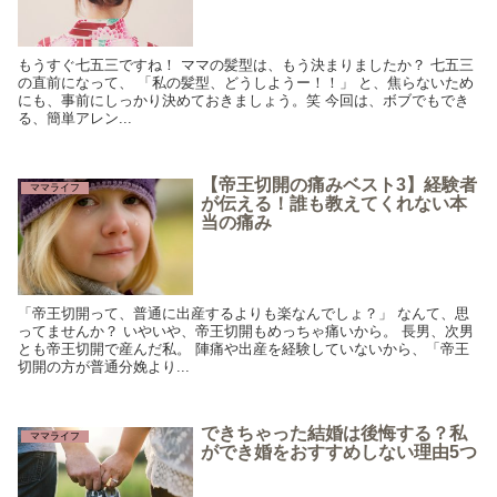
もうすぐ七五三ですね！ ママの髪型は、もう決まりましたか？ 七五三
の直前になって、 「私の髪型、どうしようー！！」 と、焦らないため
にも、事前にしっかり決めておきましょう。笑 今回は、ボブでもでき
る、簡単アレン...
【帝王切開の痛みベスト3】経験者
ママライフ
が伝える！誰も教えてくれない本
当の痛み
「帝王切開って、普通に出産するよりも楽なんでしょ？」 なんて、思
ってませんか？ いやいや、帝王切開もめっちゃ痛いから。 長男、次男
とも帝王切開で産んだ私。 陣痛や出産を経験していないから、「帝王
切開の方が普通分娩より...
できちゃった結婚は後悔する？私
ママライフ
ができ婚をおすすめしない理由5つ