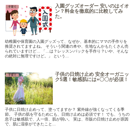
入園グッズオーダー 安いのはイオ
子育て
ン？料金を徹底的に比較してみ
た。
幼稚園や保育園の入園グッズって、なぜか、基本的にママの手作りを
推奨されてますよね。 そういう関連の本や、生地なんかもたくさん売
られていますけど… 「…は？レッスンバックを手作り？いや、そんな
の絶対に無理ですけど。」 という...
子供の日焼け止め 安全オーガニッ
子育て
ク5選！敏感肌には+〇〇が必須！
子供に日焼け止めって、塗ってますか？ 紫外線が強くなってくる季
節。 子供の肌を守るためにも、日焼け止めは必須です！ でも、うちの
息子は敏感肌で、人一倍、肌が弱い。 実は、市販の日焼け止めが原因
で、肌に湿疹ができたこと...