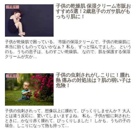
子供の乾燥肌 保湿クリーム市販お
子育て
すすめ5選！2歳息子のガサ肌がも
っちり肌に！
子供が乾燥肌で困っている。 市販の保湿クリームで、子供の乾燥肌に
本当に効くものってないかなぁ？ 私も、ずっと悩んでました。 という
のも、うちの息子は、ものすごい乾燥肌。 なので、肌を保護する保湿
クリームが欠か...
子供の虫刺されがしこりに！腫れ
子育て
熱 痛みの対処法は？肌の弱い子は
危険！
子供の虫刺されって、想像以上に腫れて、びっくりしませんか？ 大人
とは違う反応に、驚いてしまいますよね。 私も、子供が蚊に刺された
ときに、かなり赤く腫れて、びっくりしました！ しかも、うちの子の
場合、しこりになって熱も持って...