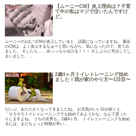
【ムーニーCM】炎上理由は？子育
子育て
て中の私はマジで泣いたんですけ
ど。
ムーニーのおむつCMが炎上していると、話題になっていますね。 最近
のCMは、よく炎上するなぁーと思いながら、気になったので、見てみ
ました。 そしたら…… めっっちゃ泣ける！！！ 久しぶりに号泣してし
まいました。 ...
2歳4ヶ月トイレトレーニング始め
子育て
ました！我が家のやり方〜1日目〜
だいぶ、あたたかくなってきましたね。 お天気のいい日が続くと、
「そろそろトイレトレーニングでも始めてみようかな」なんて思った
りしますよね。 うちの次男も、2歳4ヶ月。 トイレトレーニングを始め
るには、まだちょっと時期が早い...